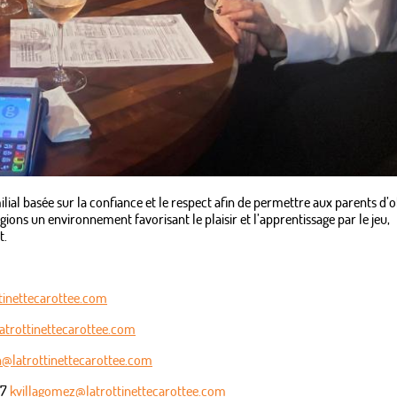
ilial basée sur la confiance et le respect afin de permettre aux parents d’
gions un environnement favorisant le plaisir et l’apprentissage par le jeu,
t.
tinettecarottee.com
atrottinettecarottee.com
n@latrottinettecarottee.com
17
kvillagomez@latrottinettecarottee.com