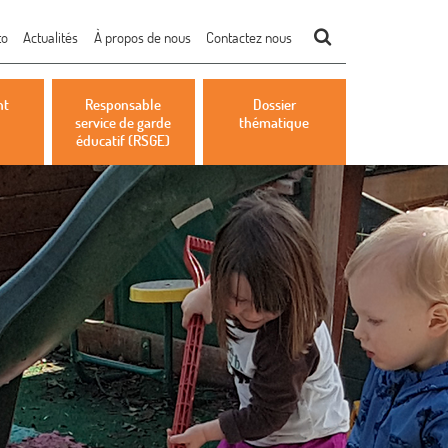
to
Actualités
À propos de nous
Contactez nous
nt
Responsable
Dossier
service de garde
thématique
éducatif (RSGE)